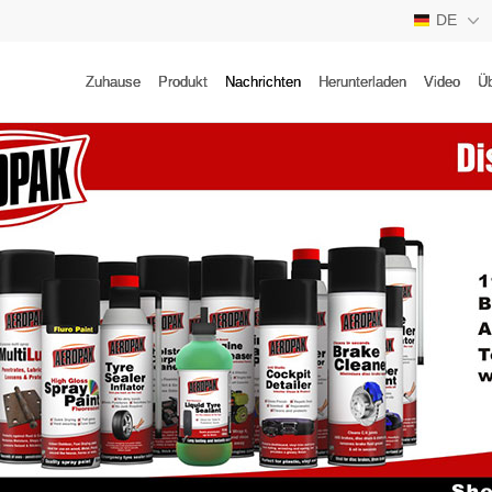
DE
CN
Zuhause
Produkt
Nachrichten
Herunterladen
Video
Üb
EN
ES
RU
JP
FR
DE
TH
AE
PT