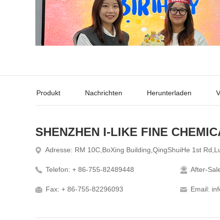
Produkt
Nachrichten
Herunterladen
V
SHENZHEN I-LIKE FINE CHEMIC
Adresse: RM 10C,BoXing Building,QingShuiHe 1st Rd,Lu
Telefon: + 86-755-82489448
After-Sa
Fax: + 86-755-82296093
Email: in