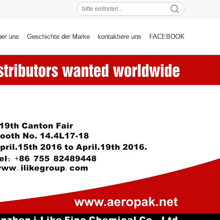
Beliebt:
er uns
Geschichte der Marke
kontaktiere uns
FACEBOOK
Sprühfar...
Farbwech...
automati...
Airbrush